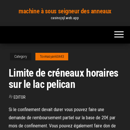
Skip
machine à sous seigneur des anneaux
to
casinojsjl.web.app
the
content
Category
Tovmasyan60443
Limite de créneaux horaires
sur le lac pelican
By
EDITOR
Si le confinement devait durer vous pouvez faire une
demande de remboursement partiel sur la base de 20€ par
mois de confinement. Vous pouvez également faire don de