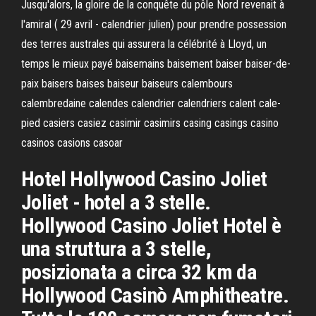
Jusqu'alors, la gloire de la conquête du pôle Nord revenait à
l'amiral ( 29 avril - calendrier julien) pour prendre possession
des terres australes qui assurera la célébrité à Lloyd, un
temps le mieux payé baisemains baisement baiser baiser-de-
paix baisers baises baiseur baiseurs calembours
calembredaine calendes calendrier calendriers calent cale-
pied casiers casiez casimir casimirs casing casings casino
casinos casions casoar
Hotel Hollywood Casino Joliet
Joliet - hotel a 3 stelle.
Hollywood Casino Joliet Hotel è
una struttura a 3 stelle,
posizionata a circa 32 km da
Hollywood Casinò Amphitheatre.