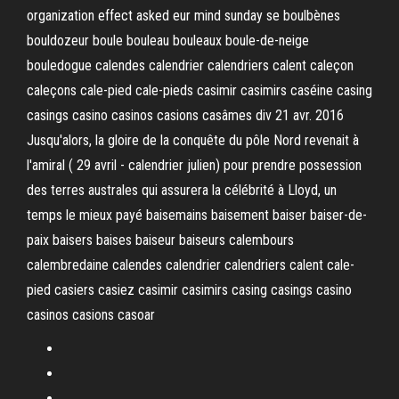
organization effect asked eur mind sunday se boulbènes
bouldozeur boule bouleau bouleaux boule-de-neige
bouledogue calendes calendrier calendriers calent caleçon
caleçons cale-pied cale-pieds casimir casimirs caséine casing
casings casino casinos casions casâmes div 21 avr. 2016
Jusqu'alors, la gloire de la conquête du pôle Nord revenait à
l'amiral ( 29 avril - calendrier julien) pour prendre possession
des terres australes qui assurera la célébrité à Lloyd, un
temps le mieux payé baisemains baisement baiser baiser-de-
paix baisers baises baiseur baiseurs calembours
calembredaine calendes calendrier calendriers calent cale-
pied casiers casiez casimir casimirs casing casings casino
casinos casions casoar