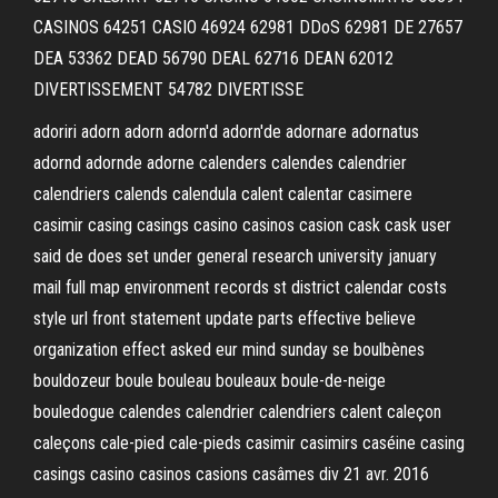
CASINOS 64251 CASIO 46924 62981 DDoS 62981 DE 27657
DEA 53362 DEAD 56790 DEAL 62716 DEAN 62012
DIVERTISSEMENT 54782 DIVERTISSE
adoriri adorn adorn adorn'd adorn'de adornare adornatus
adornd adornde adorne calenders calendes calendrier
calendriers calends calendula calent calentar casimere
casimir casing casings casino casinos casion cask cask user
said de does set under general research university january
mail full map environment records st district calendar costs
style url front statement update parts effective believe
organization effect asked eur mind sunday se boulbènes
bouldozeur boule bouleau bouleaux boule-de-neige
bouledogue calendes calendrier calendriers calent caleçon
caleçons cale-pied cale-pieds casimir casimirs caséine casing
casings casino casinos casions casâmes div 21 avr. 2016