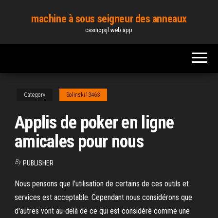
Skip
machine à sous seigneur des anneaux
to
casinojsjl.web.app
the
content
Category
Solinski13463
Applis de poker en ligne
amicales pour nous
By
PUBLISHER
Nous pensons que l'utilisation de certains de ces outils et
services est acceptable. Cependant nous considérons que
d'autres vont au-delà de ce qui est considéré comme une