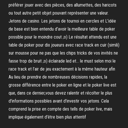
préférer jouer avec des pièces, des allumettes, des haricots
ou tout autre petit objet pouvant représenter une valeur.
Jetons de casino. Les jetons de tournoi en cercles et L’idée
de base est bien entendu d’avoir la meilleure table de poker
possible pour le moindre cout ;o) Le résultat attendu est une
table de poker pour dix joueurs avec race track en cuir (simili)
sur mousse pour ne pas que les chips tricks de vos invités ne
fasse trop de bruit ;o) éclairade led et… le must selon moi le
race track et l’air de jeu exactement à la même hauteur afin
Au lieu de prendre de nombreuses décisions rapides, la
grosse différence entre le poker en ligne et le poker live est
que, dans ce dernier,vous devez ralentir et récolter le plus
d'informations possibles avant d'investir vos jetons. Cela
comprend la prise en compte des tells de poker live, mais
implique également d'être bien plus attentif