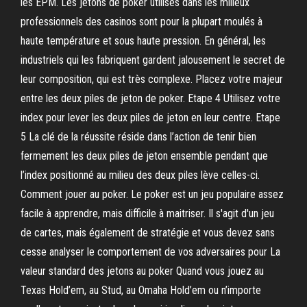
les EPM. Les jetons de poker utilisés dans les milieux
professionnels des casinos sont pour la plupart moulés à
haute température et sous haute pression. En général, les
industriels qui les fabriquent gardent jalousement le secret de
leur composition, qui est très complexe. Placez votre majeur
entre les deux piles de jeton de poker. Etape 4 Utilisez votre
index pour lever les deux piles de jeton en leur centre. Etape
5 La clé de la réussite réside dans l’action de tenir bien
fermement les deux piles de jeton ensemble pendant que
l’index positionné au milieu des deux piles lève celles-ci.
Comment jouer au poker. Le poker est un jeu populaire assez
facile à apprendre, mais difficile à maitriser. Il s'agit d'un jeu
de cartes, mais également de stratégie et vous devez sans
cesse analyser le comportement de vos adversaires pour La
valeur standard des jetons au poker Quand vous jouez au
Texas Hold’em, au Stud, au Omaha Hold’em ou n’importe