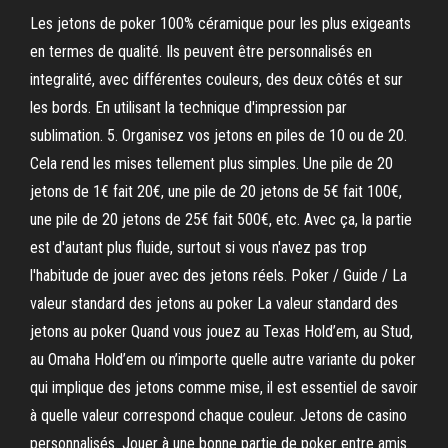
Les jetons de poker 100% céramique pour les plus exigeants
en termes de qualité. Ils peuvent être personnalisés en
integralité, avec différentes couleurs, des deux côtés et sur
les bords. En utilisant la technique d'impression par
sublimation. 5. Organisez vos jetons en piles de 10 ou de 20.
Cela rend les mises tellement plus simples. Une pile de 20
jetons de 1€ fait 20€, une pile de 20 jetons de 5€ fait 100€,
une pile de 20 jetons de 25€ fait 500€, etc. Avec ça, la partie
est d'autant plus fluide, surtout si vous n'avez pas trop
l'habitude de jouer avec des jetons réels. Poker / Guide / La
valeur standard des jetons au poker La valeur standard des
jetons au poker Quand vous jouez au Texas Hold’em, au Stud,
au Omaha Hold’em ou n’importe quelle autre variante du poker
qui implique des jetons comme mise, il est essentiel de savoir
à quelle valeur correspond chaque couleur. Jetons de casino
personnalisés. Jouer à une bonne partie de poker entre amis