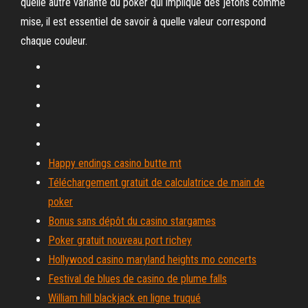
quelle autre variante du poker qui implique des jetons comme
mise, il est essentiel de savoir à quelle valeur correspond
chaque couleur.
Happy endings casino butte mt
Téléchargement gratuit de calculatrice de main de
poker
Bonus sans dépôt du casino stargames
Poker gratuit nouveau port richey
Hollywood casino maryland heights mo concerts
Festival de blues de casino de plume falls
William hill blackjack en ligne truqué