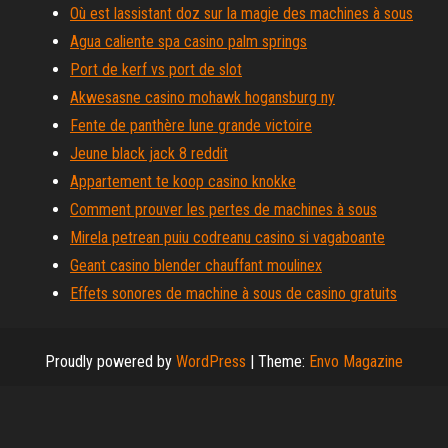
Où est lassistant doz sur la magie des machines à sous
Agua caliente spa casino palm springs
Port de kerf vs port de slot
Akwesasne casino mohawk hogansburg ny
Fente de panthère lune grande victoire
Jeune black jack 8 reddit
Appartement te koop casino knokke
Comment prouver les pertes de machines à sous
Mirela petrean puiu codreanu casino si vagaboante
Geant casino blender chauffant moulinex
Effets sonores de machine à sous de casino gratuits
Proudly powered by
WordPress
|
Theme:
Envo Magazine